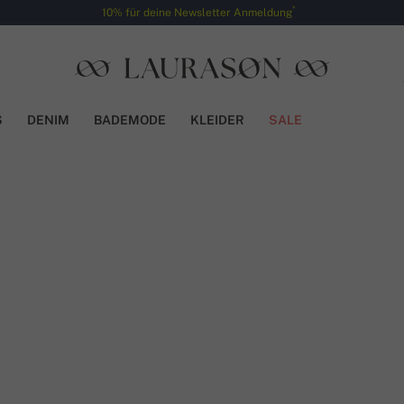
*
10% für deine Newsletter Anmeldung
S
DENIM
BADEMODE
KLEIDER
SALE