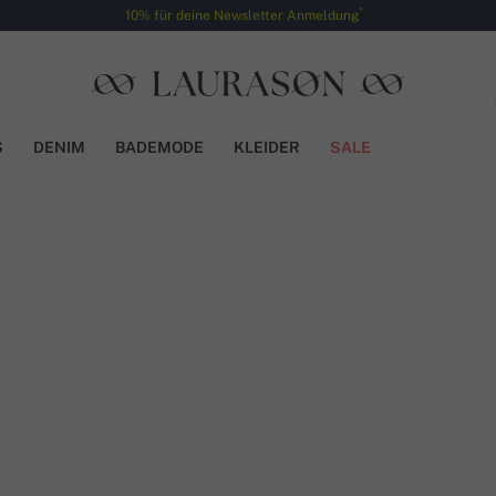
*
10% für deine Newsletter Anmeldung
S
DENIM
BADEMODE
KLEIDER
SALE