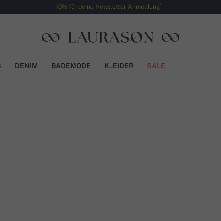
*
10% für deine Newsletter Anmeldung
S
DENIM
BADEMODE
KLEIDER
SALE