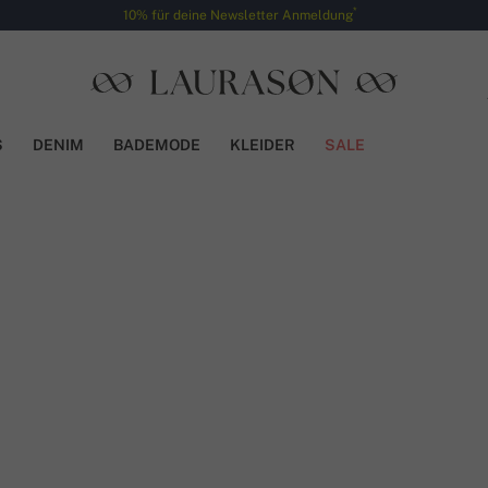
*
10% für deine Newsletter Anmeldung
S
DENIM
BADEMODE
KLEIDER
SALE