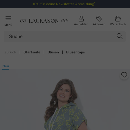
*
10% für deine Newsletter Anmeldung
Anmelden
Aktionen
Warenkorb
Menü
Zurück
|
Startseite
|
Blusen
|
Blusentops
Neu