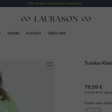
*
10% für deine Newsletter Anmeldung
S
DENIM
KLEIDER
ÜBER UNS
Tunika-Kleid
79,99 €
Preis inkl. MwSt. zzgl.
V
Farbe:
neon apfe