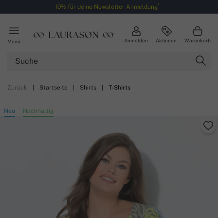
*
10% für deine Newsletter Anmeldung
Anmelden
Aktionen
Warenkorb
Menü
Zurück
|
Startseite
|
Shirts
|
T-Shirts
Neu
Nachhaltig